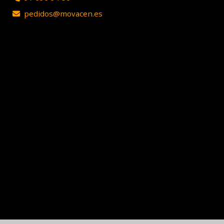
pedidos
movacen.es