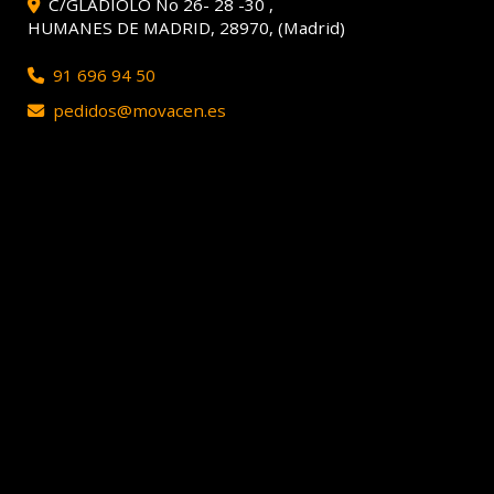
C/GLADIOLO No 26- 28 -30 ,
HUMANES DE MADRID
,
28970
,
(Madrid)
91 696 94 50
pedidos
movacen.es