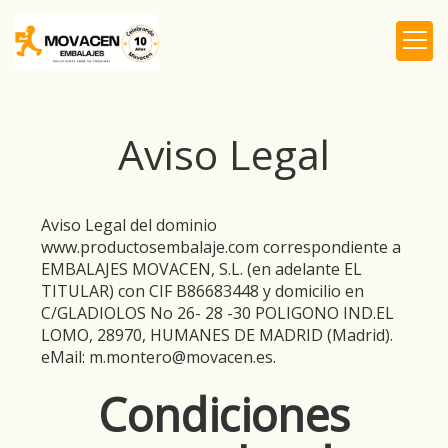
Aviso Legal
Aviso Legal del dominio
www.productosembalaje.com
correspondiente a
EMBALAJES MOVACEN, S.L.
(en adelante EL
TITULAR) con
CIF
B86683448
y domicilio en
C/GLADIOLOS No 26- 28 -30 POLIGONO IND.EL
LOMO
,
28970
,
HUMANES DE MADRID
(
Madrid
).
eMail:
m.montero@movacen.es
.
Condiciones